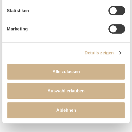
TELEFON
*
Statistiken
BEMERKUNG
Marketing
Details zeigen
Alle zulassen
Ich habe die
Datenschutz­bestimmungen
gelesen
Auswahl erlauben
und akzeptiert
Ablehnen
ABSENDEN