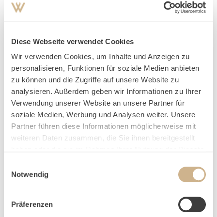
PERSÖNLICHE DATEN
Diese Webseite verwendet Cookies
Wir verwenden Cookies, um Inhalte und Anzeigen zu
ANREDE
*
personalisieren, Funktionen für soziale Medien anbieten
zu können und die Zugriffe auf unsere Website zu
analysieren. Außerdem geben wir Informationen zu Ihrer
VORNAME
*
Verwendung unserer Website an unsere Partner für
soziale Medien, Werbung und Analysen weiter. Unsere
Partner führen diese Informationen möglicherweise mit
weiteren Daten zusammen, die Sie ihnen bereitgestellt
NAME
*
haben oder die sie im Rahmen Ihrer Nutzung der Dienste
gesammelt haben.
Einwilligungsauswahl
Notwendig
E-MAIL
*
Präferenzen