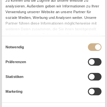
zu können und die Zugriffe auf unsere Website zu
VERSANDART
analysieren. Außerdem geben wir Informationen zu Ihrer
Verwendung unserer Website an unsere Partner für
soziale Medien, Werbung und Analysen weiter. Unsere
Partner führen diese Informationen möglicherweise mit
weiteren Daten zusammen, die Sie ihnen bereitgestellt
haben oder die sie im Rahmen Ihrer Nutzung der Dienste
PERSÖNLICHE DATEN
gesammelt haben.
Einwilligungsauswahl
Notwendig
ANREDE
*
Präferenzen
Statistiken
VORNAME
*
Marketing
NAME
*