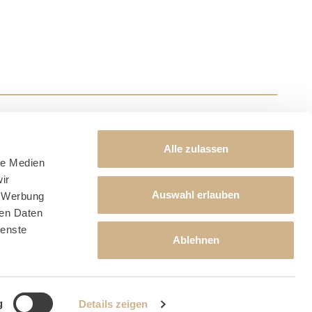
Alle zulassen
le Medien
ir
Auswahl erlauben
, Werbung
ren Daten
ienste
Ablehnen
artner
g
Details zeigen