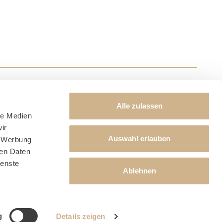
Alle zulassen
le Medien
ir
Auswahl erlauben
, Werbung
ren Daten
ienste
Ablehnen
artner
g
Details zeigen