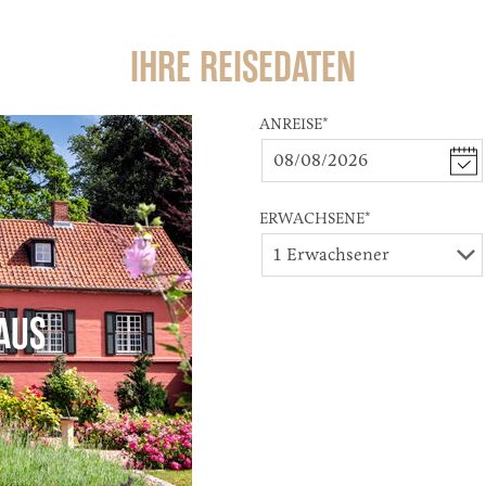
IHRE REISEDATEN
ANREISE
*
ERWACHSENE
*
AUS