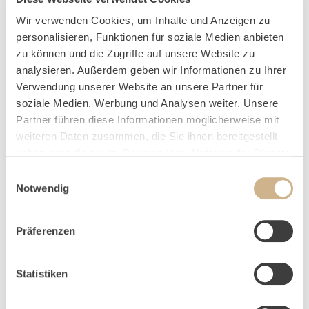
reservierung@weissenhaus.de
Veranstaltungsverkauf:
+49 4382 9262 1713 |
Wir verwenden Cookies, um Inhalte und Anzeigen zu
events@weissenhaus.de
personalisieren, Funktionen für soziale Medien anbieten
Sales & Marketing:
+49 4382 9262 1705 |
zu können und die Zugriffe auf unsere Website zu
sales@weissenhaus.de
analysieren. Außerdem geben wir Informationen zu Ihrer
Spa-Empfang:
Tel. +49 4382 9262 2000 |
Verwendung unserer Website an unsere Partner für
schlosstherme@weissenhaus.de
soziale Medien, Werbung und Analysen weiter. Unsere
Partner führen diese Informationen möglicherweise mit
Restaurant NAMI:
+49 4382 9262 0 |
weiteren Daten zusammen, die Sie ihnen bereitgestellt
info@weissenhaus.de
haben oder die sie im Rahmen Ihrer Nutzung der Dienste
Restaurant Bootshaus:
+49 4382 9262 0 |
gesammelt haben.
bootshaus@weissenhaus.de
Einwilligungsauswahl
Notwendig
Weissenhaus Private Nature Luxury Resort
Weissenhaus Betriebsgesellschaft mbH
Präferenzen
Parkallee 1, 23758 Weissenhaus
Geschäftsführer: Martin Elsner
Statistiken
Telefon: +49 4382 9262 0
Telefax: +49 4382 9262 1704