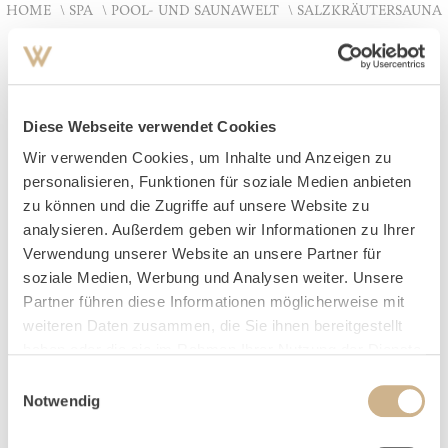
HOME
SPA
POOL- UND SAUNAWELT
SALZKRÄUTERSAUNA
Salzkräutersauna
Diese Webseite verwendet Cookies
SANFTE WÄRME
Wir verwenden Cookies, um Inhalte und Anzeigen zu
personalisieren, Funktionen für soziale Medien anbieten
In unserer 90°C Salzsauna herrscht eine Luftfeuchtigkeit
zu können und die Zugriffe auf unsere Website zu
analysieren. Außerdem geben wir Informationen zu Ihrer
von knapp 15%. Ähnlich wie beim Aerosolraum wirkt
Verwendung unserer Website an unsere Partner für
sich ein Besuch in der Salzsauna positiv auf die tiefen
soziale Medien, Werbung und Analysen weiter. Unsere
Atemwege aus.
Partner führen diese Informationen möglicherweise mit
weiteren Daten zusammen, die Sie ihnen bereitgestellt
haben oder die sie im Rahmen Ihrer Nutzung der Dienste
gesammelt haben.
Einwilligungsauswahl
Notwendig