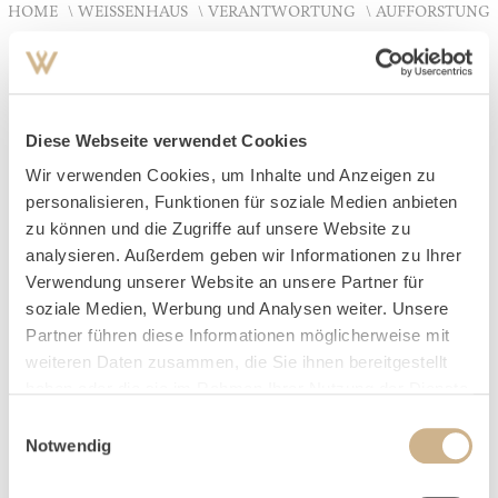
HOME
WEISSENHAUS
VERANTWORTUNG
AUFFORSTUNG
Aufforstung
Diese Webseite verwendet Cookies
NEUE BÄUME, NEUES LEBEN
Wir verwenden Cookies, um Inhalte und Anzeigen zu
personalisieren, Funktionen für soziale Medien anbieten
Jedes Jahr werden auf dem 75 Hektar großen Naturresort
zu können und die Zugriffe auf unsere Website zu
analysieren. Außerdem geben wir Informationen zu Ihrer
mehrere hundert Bäume neu gepflanzt, um den Bestand
Verwendung unserer Website an unsere Partner für
an Waldflächen zu erweitern und die CO2 Aufnahme zu
soziale Medien, Werbung und Analysen weiter. Unsere
verstärken
Partner führen diese Informationen möglicherweise mit
weiteren Daten zusammen, die Sie ihnen bereitgestellt
haben oder die sie im Rahmen Ihrer Nutzung der Dienste
gesammelt haben.
Einwilligungsauswahl
Notwendig