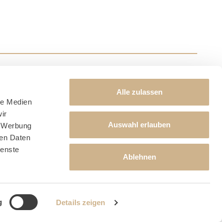
Alle zulassen
le Medien
ir
Auswahl erlauben
, Werbung
ren Daten
ienste
Ablehnen
artner
g
Details zeigen
erved.