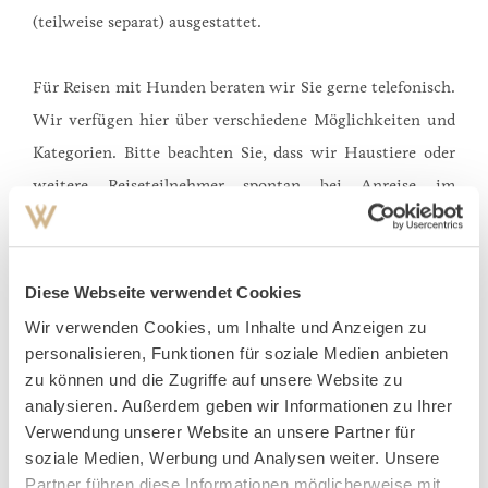
(teilweise separat) ausgestattet.
Für Reisen mit Hunden beraten wir Sie gerne telefonisch.
Wir verfügen hier über verschiedene Möglichkeiten und
Kategorien. Bitte beachten Sie, dass wir Haustiere oder
weitere Reiseteilnehmer spontan bei Anreise im
gebuchten Zimmer unter Umständen nicht
berücksichtigen können. Hunde werden von uns
ausschließlich nach vorheriger Anmeldung und
Diese Webseite verwendet Cookies
schriftlichen Bestätigung in ausgewählten dafür
Wir verwenden Cookies, um Inhalte und Anzeigen zu
vorgesehenen Zimmer und Suiten akzeptiert.
personalisieren, Funktionen für soziale Medien anbieten
zu können und die Zugriffe auf unsere Website zu
analysieren. Außerdem geben wir Informationen zu Ihrer
*Die Bilder sind eine beispielhafte Darstellung. Bitte
Verwendung unserer Website an unsere Partner für
beachten Sie, dass aufgrund der Individualität von
soziale Medien, Werbung und Analysen weiter. Unsere
Weissenhaus, Details in der Ausstattung sowie in der
Partner führen diese Informationen möglicherweise mit