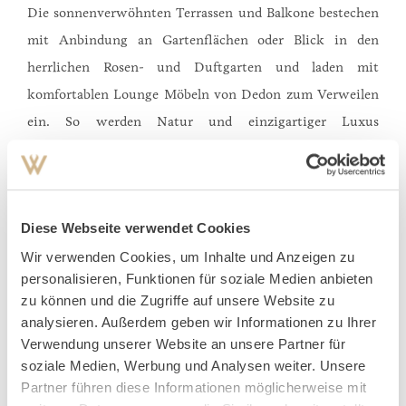
Die sonnenverwöhnten Terrassen und Balkone bestechen
mit Anbindung an Gartenflächen oder Blick in den
herrlichen Rosen- und Duftgarten und laden mit
komfortablen Lounge Möbeln von Dedon zum Verweilen
ein. So werden Natur und einzigartiger Luxus
unmittelbar zum Teil des Wohngefühls und der Blick
kann in die Weite schweifen.
Diese Webseite verwendet Cookies
Die Sorgfalt, mit der die Suiten in der Orangerie
Wir verwenden Cookies, um Inhalte und Anzeigen zu
ausgestattet wurden, spiegelt sich auch in funktionalen
personalisieren, Funktionen für soziale Medien anbieten
Details wieder, wie einem eigenen Weinklimaschrank
zu können und die Zugriffe auf unsere Website zu
oder der Option, eine der Suiten für weitere
analysieren. Außerdem geben wir Informationen zu Ihrer
Begleitpersonen mit einem zusätzlichen Schlafzimmer zu
Verwendung unserer Website an unsere Partner für
soziale Medien, Werbung und Analysen weiter. Unsere
verbinden.
Partner führen diese Informationen möglicherweise mit