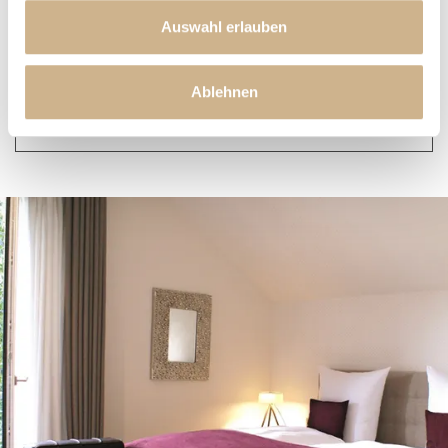
können.
Auswahl erlauben
«
SUITE IM TORHAUS
Ablehnen
SPA SUITE
»